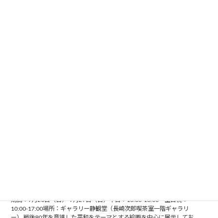
Toute sa vie -彼女の人生-
Toute sa vie -彼女の人生-1人の女性の一生をテーマに彼女の人生を一つ
の舞台開幕 ouverture ／ 主役 héroïne ／ 終幕 fin に例えそれぞれが油
絵・刺繍・布で表現し作品に仕上げました。母娘 […]
熊本南病院絵画同好会の２０周年記念 Ｋさん（15歳）と伊
藤幸洋（22歳）の学生会員2人による『ふたりてん』
期間：7月20日（日）-7月27日（日）平日：10:30-16:00 土日祝：
10:00-17:00場所：ギャラリー静観堂（長崎次郎喫茶室一階ギャラリ
ー） 戦後80年を意識した平和をテーマとする絵画を中心に展示してお