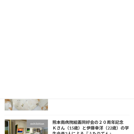
河村和治 油彩画展
exhibition
有田有紀 個展「人形の家」—自己と他者
exhibition
の境界を探る現代の寓話
Toute sa vie -彼女の人生-
exhibition
熊本南病院絵画同好会の２０周年記念
exhibition
Ｋさん（15歳）と伊藤幸洋（22歳）の学
生会員2人による『ふたりてん』