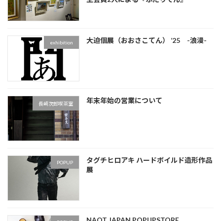
大迫個展（おおさこてん） ’25 -浪漫-
exhibition
年末年始の営業について
長崎次郎喫茶室
タグチヒロアキ ハードボイルド造形作品
POPUP
展
NAOT JAPAN POPUPSTORE