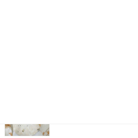
未分類
12月-
河村和治 油彩画展
exhibition
有田有紀 個展「人形の家」—自己と他者
exhibition
の境界を探る現代の寓話
Toute sa vie -彼女の人生-
exhibition