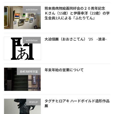
熊本南病院絵画同好会の２０周年記念
exhibition
Ｋさん（15歳）と伊藤幸洋（22歳）の学
生会員2人による『ふたりてん』
大迫個展（おおさこてん） ’25 -浪漫-
exhibition
年末年始の営業について
長崎次郎喫茶室
タグチヒロアキ ハードボイルド造形作品
POPUP
展